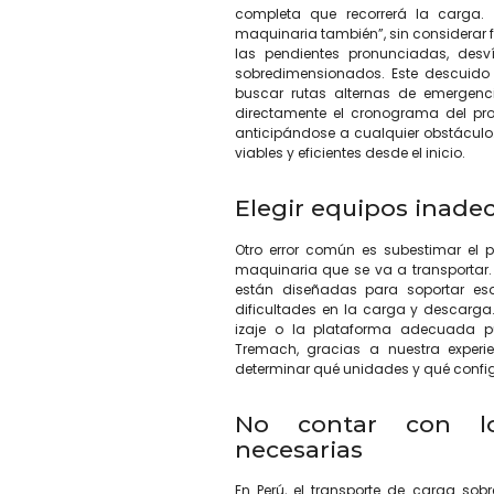
completa que recorrerá la carga
maquinaria también”, sin considerar f
las pendientes pronunciadas, desv
sobredimensionados. Este descuido 
buscar rutas alternas de emergenc
directamente el cronograma del proye
anticipándose a cualquier obstáculo.
viables y eficientes desde el inicio.
Elegir equipos inade
Otro error común es subestimar el p
maquinaria que se va a transportar. 
están diseñadas para soportar esa
dificultades en la carga y descarga
izaje o la plataforma adecuada pu
Tremach, gracias a nuestra experi
determinar qué unidades y qué confi
No contar con lo
necesarias
En Perú, el transporte de carga s