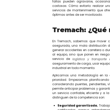
fallas pueden agravarse, ocasio
costosas. Cómo evitarlo: realizar un
servicios de mantenimiento que ofr
óptimas antes de ser movilizado.
Tremach: ¿Qué 
En Tremach, sabemos que mover ca
asegurada, una mala distribución d
generar accidentes en carretera o du
al equipo, sino que ponen en riesgo l
servicio de
logística y transport
aseguramiento de carga, usar equipos
industrial en todo momento.
Aplicamos una metodología en la q
prioridad. Empezamos planificando
considerando puentes, pendientes, ví
permite anticipar problemas y garanti
un servicio confiable, eficiente y a
distinguen de la competencia son:
Seguridad garantizada.
Trabaja
certificados, porque entendemo