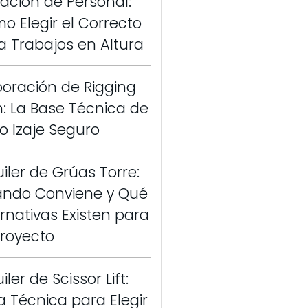
vación de Personal:
o Elegir el Correcto
a Trabajos en Altura
boración de Rigging
n: La Base Técnica de
o Izaje Seguro
uiler de Grúas Torre:
ndo Conviene y Qué
ernativas Existen para
Proyecto
iler de Scissor Lift:
a Técnica para Elegir