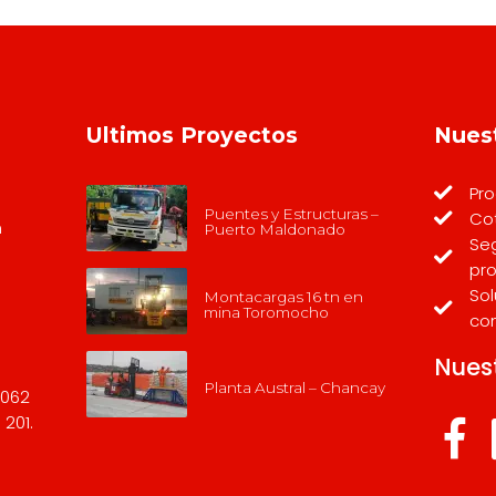
Ultimos Proyectos
Nues
Pro
Puentes y Estructuras –
Co
m
Puerto Maldonado
Seg
pr
Sol
Montacargas 16 tn en
mina Toromocho
co
Nues
Planta Austral – Chancay
2062
 201.