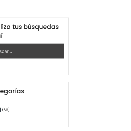
liza tus búsquedas
í
egorías
g
(66)