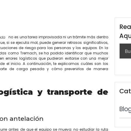
Rea
Aqu
no es una tarea improvisada ni un trámite más dentro
ada
e, si se ejecuta mal, puede generar retrasos significativos,
tuaciones de riesgo para las personas y los equipos. En la
adas como Tremach, se ha podido identificar que muchos
en errores logísticos que pudieron evitarse con una mejor
de el inicio. A continuación, te explicamos cuáles son los
porte de carga pesada y cómo prevenirlos de manera
Cat
ogística y transporte de
Blo
con antelación
urre antes de que el equipo se mueva: no estudiar la ruta