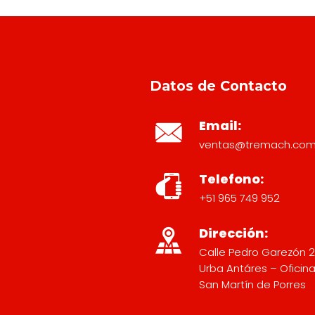
Datos de Contacto
Email:
ventas@tremach.co
Telefono:
+51 965 749 952
Dirección:
Calle Pedro Garezón 
Urba Antáres – Oficina
San Martín de Porres