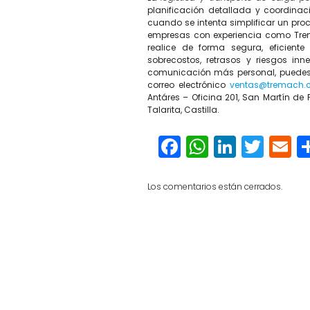
planificación detallada y coordina
cuando se intenta simplificar un proc
empresas con experiencia como Trem
realice de forma segura, eficient
sobrecostos, retrasos y riesgos i
comunicación más personal, puedes 
correo electrónico
ventas@tremach.
Antáres – Oficina 201, San Martín de 
Talarita, Castilla.
Facebook
WhatsAp
Linked
Twit
E
Los comentarios están cerrados.