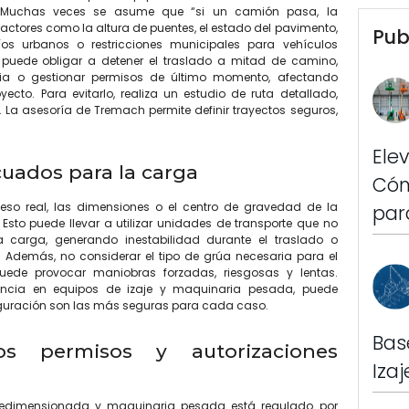
. Muchas veces se asume que “si un camión pasa, la
actores como la altura de puentes, el estado del pavimento,
Pub
íos urbanos o restricciones municipales para vehículos
puede obligar a detener el traslado a mitad de camino,
ia o gestionar permisos de último momento, afectando
cto. Para evitarlo, realiza un estudio de ruta detallado,
 La asesoría de Tremach permite definir trayectos seguros,
Ele
cuados para la carga
Cóm
eso real, las dimensiones o el centro de gravedad de la
par
Esto puede llevar a utilizar unidades de transporte que no
 carga, generando inestabilidad durante el traslado o
. Además, no considerar el tipo de grúa necesaria para el
ede provocar maniobras forzadas, riesgosas y lentas.
encia en equipos de izaje y maquinaria pesada, puede
guración son las más seguras para cada caso.
Bas
s permisos y autorizaciones
Iza
obredimensionada y maquinaria pesada está regulado por