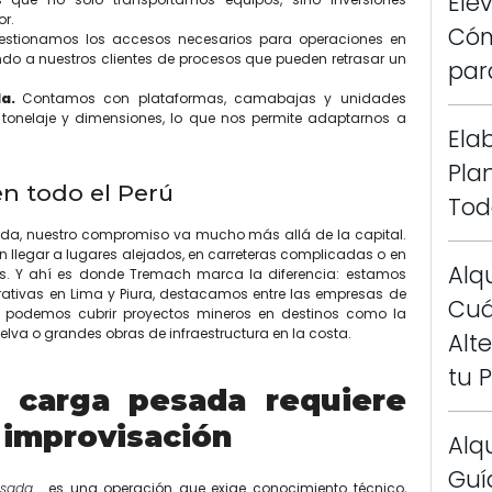
Ele
or.
Cóm
estionamos los accesos necesarios para operaciones en
ando a nuestros clientes de procesos que pueden retrasar un
par
da.
Contamos con plataformas, camabajas y unidades
onelaje y dimensiones, lo que nos permite adaptarnos a
Ela
Pla
en todo el Perú
Tod
rtida, nuestro compromiso va mucho más allá de la capital.
n llegar a lugares alejados, en carreteras complicadas o en
Alq
s. Y ahí es donde Tremach marca la diferencia: estamos
ativas en Lima y Piura, destacamos entre las empresas de
Cuá
 podemos cubrir proyectos mineros en destinos como la
selva o grandes obras de infraestructura en la costa.
Alt
tu 
e carga pesada requiere
 improvisación
Alqu
Guí
es una operación que exige conocimiento técnico,
pesada