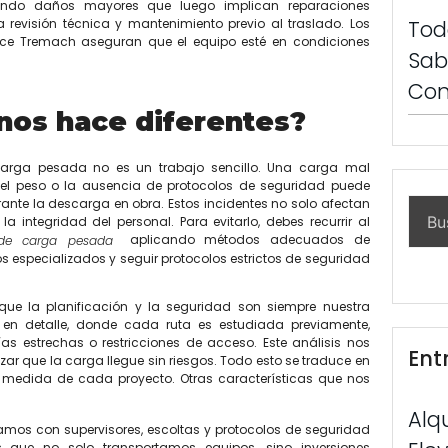
nando daños mayores que luego implican reparaciones
Tod
a revisión técnica y mantenimiento previo al traslado. Los
ece Tremach aseguran que el equipo esté en condiciones
Sab
Con
nos hace diferentes?
rga pesada no es un trabajo sencillo. Una carga mal
el peso o la ausencia de protocolos de seguridad puede
rante la descarga en obra. Estos incidentes no solo afectan
a integridad del personal. Para evitarlo, debes recurrir al
aplicando métodos adecuados de
e de carga pesada
 especializados y seguir protocolos estrictos de seguridad
ue la planificación y la seguridad son siempre nuestra
 en detalle, donde cada ruta es estudiada previamente,
as estrechas o restricciones de acceso. Este análisis nos
Ent
zar que la carga llegue sin riesgos. Todo esto se traduce en
 la medida de cada proyecto. Otras características que nos
Alq
mos con supervisores, escoltas y protocolos de seguridad
s que no solo transportamos equipos, sino inversiones