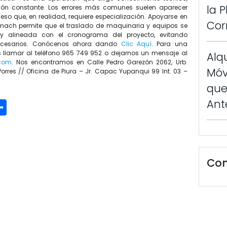
la 
ción constante. Los errores más comunes suelen aparecer
eso que, en realidad, requiere especialización. Apoyarse en
Cor
ach permite que el traslado de maquinaria y equipos se
e y alineada con el cronograma del proyecto, evitando
nnecesarios. Conócenos ahora dando
Clic Aquí
. Para una
llamar al teléfono 965 749 952 o dejarnos un mensaje al
Alq
com
. Nos encontramos en Calle Pedro Garezón 2062, Urb.
Móv
Porres // Oficina de Piura – Jr. Capac Yupanqui 99 Int. 03 –
que
p
In
ter
mail
Compartir
Ant
Com