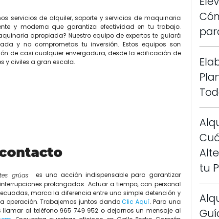
Ele
Cóm
servicios de alquiler, soporte y servicios de maquinaria
nte y moderna que garantiza efectividad en tu trabajo.
par
aquinaria apropiada? Nuestro equipo de expertos te guiará
ada y no comprometas tu inversión. Estos equipos son
ión de casi cualquier envergadura, desde la edificación de
Ela
 y civiles a gran escala.
Pla
Tod
Alq
Cuá
 contacto
Alt
tu 
es una acción indispensable para garantizar
ntes grúas
n interrupciones prolongadas. Actuar a tiempo, con personal
ecuadas, marca la diferencia entre una simple detención y
Alqu
la operación. Trabajemos juntos dando
Clic Aquí
. Para una
Guí
llamar al teléfono 965 749 952 o dejarnos un mensaje al