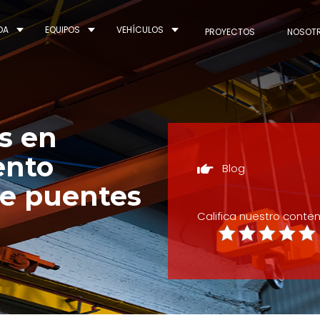
DA
EQUIPOS
VEHÍCULOS
PROYECTOS
NOSOT
as en
ento
Blog
de puentes
Califica nuestro conte