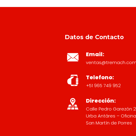
Datos de Contacto
Email:
ventas@tremach.co
Telefono:
+51 965 749 952
Dirección:
Calle Pedro Garezón 
Urba Antáres – Oficina
San Martín de Porres