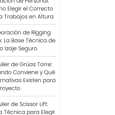
vación de Personal:
o Elegir el Correcto
a Trabajos en Altura
boración de Rigging
n: La Base Técnica de
o Izaje Seguro
uiler de Grúas Torre:
ndo Conviene y Qué
ernativas Existen para
Proyecto
iler de Scissor Lift:
a Técnica para Elegir