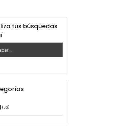
liza tus búsquedas
í
egorías
g
(66)