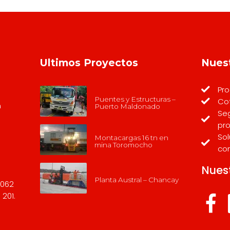
Ultimos Proyectos
Nues
Pro
Puentes y Estructuras –
Co
m
Puerto Maldonado
Seg
pr
Sol
Montacargas 16 tn en
mina Toromocho
co
Nues
Planta Austral – Chancay
2062
 201.