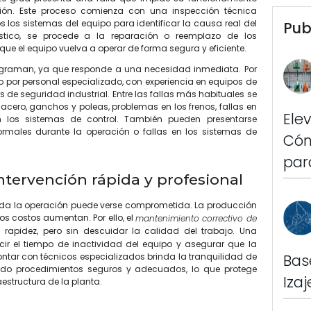
ión. Este proceso comienza con una inspección técnica
s los sistemas del equipo para identificar la causa real del
Pub
stico, se procede a la reparación o reemplazo de los
 el equipo vuelva a operar de forma segura y eficiente.
graman, ya que responde a una necesidad inmediata. Por
o por personal especializado, con experiencia en equipos de
 de seguridad industrial. Entre las fallas más habituales se
acero, ganchos y poleas, problemas en los frenos, fallas en
Ele
en los sistemas de control. También pueden presentarse
normales durante la operación o fallas en los sistemas de
Cóm
par
ntervención rápida y profesional
oda la operación puede verse comprometida. La producción
los costos aumentan. Por ello, el
mantenimiento correctivo de
 rapidez, pero sin descuidar la calidad del trabajo. Una
ucir el tiempo de inactividad del equipo y asegurar que la
Bas
tar con técnicos especializados brinda la tranquilidad de
ndo procedimientos seguros y adecuados, lo que protege
Iza
estructura de la planta.