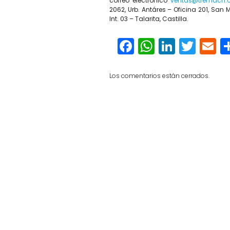
correo electrónico
ventas@tremach
2062, Urb. Antáres – Oficina 201, San 
Int. 03 – Talarita, Castilla.
Facebook
WhatsAp
Linked
Twit
E
Los comentarios están cerrados.