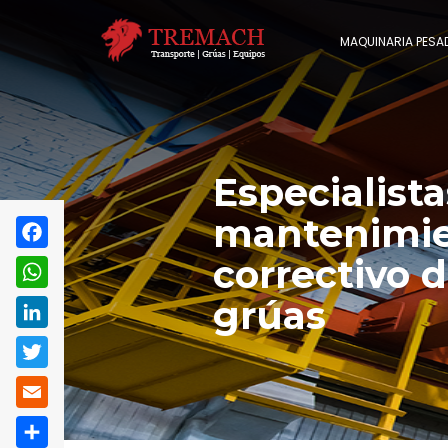
MAQUINARIA PESA
Especialist
mantenimi
correctivo 
Facebook
WhatsApp
grúas
LinkedIn
Twitter
Email