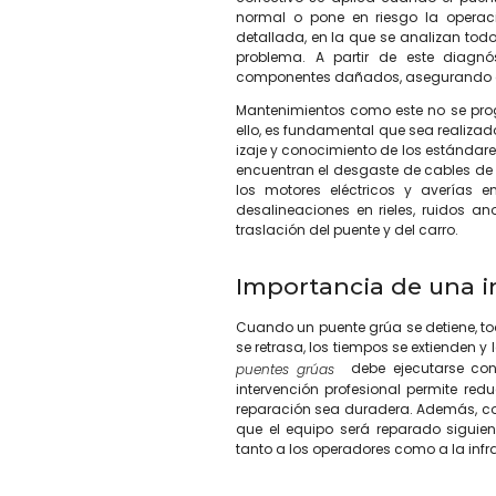
normal o pone en riesgo la operac
detallada, en la que se analizan todo
problema. A partir de este diagnó
componentes dañados, asegurando que
Mantenimientos como este no se pro
ello, es fundamental que sea realizad
izaje y conocimiento de los estándares
encuentran el desgaste de cables de 
los motores eléctricos y averías 
desalineaciones en rieles, ruidos a
traslación del puente y del carro.
Importancia de una i
Cuando un puente grúa se detiene, t
se retrasa, los tiempos se extienden y 
debe ejecutarse con
puentes grúas
intervención profesional permite red
reparación sea duradera. Además, con
que el equipo será reparado siguie
tanto a los operadores como a la infra