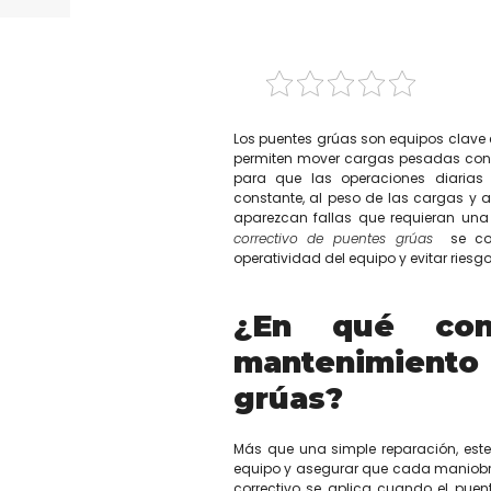
Compartir
Los puentes grúas son equipos clave en
permiten mover cargas pesadas con p
para que las operaciones diarias 
constante, al peso de las cargas y a
aparezcan fallas que requieran una 
se co
correctivo de puentes grúas
operatividad del equipo y evitar riesg
¿En qué cons
mantenimiento
grúas?
Más que una simple reparación, este
equipo y asegurar que cada maniobra 
correctivo se aplica cuando el puen