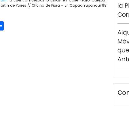
.com
. Encuentra nuestras oficinas en Calle Pedro Garezón
la 
Martín de Porres // Oficina de Piura – Jr. Capac Yupanqui 99
Cor
p
In
ter
mail
Compartir
Alq
Móv
que
Ant
Com