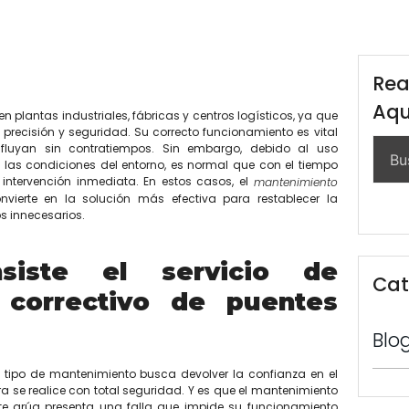
Rea
Aqu
 plantas industriales, fábricas y centros logísticos, ya que
recisión y seguridad. Su correcto funcionamiento es vital
fluyan sin contratiempos. Sin embargo, debido al uso
 las condiciones del entorno, es normal que con el tiempo
intervención inmediata. En estos casos, el
mantenimiento
nvierte en la solución más efectiva para restablecer la
os innecesarios.
iste el servicio de
Cat
 correctivo de puentes
Blo
 tipo de mantenimiento busca devolver la confianza en el
se realice con total seguridad. Y es que el mantenimiento
te grúa presenta una falla que impide su funcionamiento