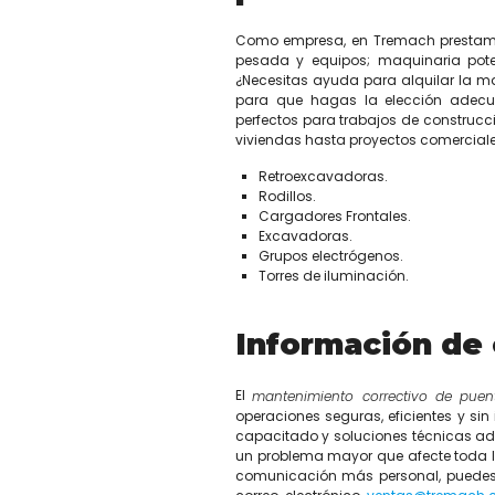
Como empresa, en Tremach prestamos 
pesada y equipos; maquinaria pote
¿Necesitas ayuda para alquilar la m
para que hagas la elección adecu
perfectos para trabajos de construcc
viviendas hasta proyectos comerciales
Retroexcavadoras.
Rodillos.
Cargadores Frontales.
Excavadoras.
Grupos electrógenos.
Torres de iluminación.
Información de
El
mantenimiento correctivo de pue
operaciones seguras, eficientes y si
capacitado y soluciones técnicas ad
un problema mayor que afecte toda 
comunicación más personal, puedes 