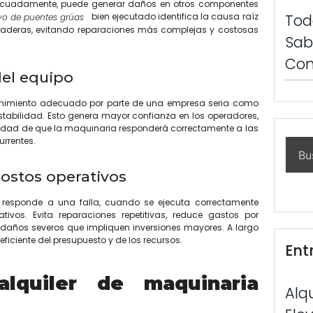
ecuadamente, puede generar daños en otros componentes
Tod
bien ejecutado identifica la causa raíz
vo de puentes grúas
raderas, evitando reparaciones más complejas y costosas
Sab
Con
del equipo
enimiento adecuado por parte de una empresa seria como
tabilidad. Esto genera mayor confianza en los operadores,
ridad de que la maquinaria responderá correctamente a las
urrentes.
costos operativos
 responde a una falla, cuando se ejecuta correctamente
ivos. Evita reparaciones repetitivas, reduce gastos por
 daños severos que impliquen inversiones mayores. A largo
ficiente del presupuesto y de los recursos.
Ent
alquiler de maquinaria
Alq